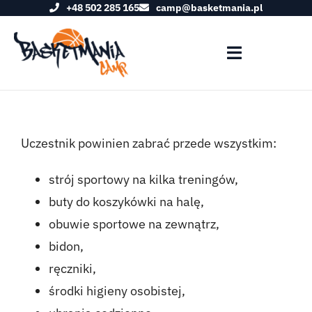
+48 502 285 165
camp@basketmania.pl
Przejdź
do
zawartości
Toggle
Navigation
O OBOZIE
Uczestnik powinien zabrać przede wszystkim:
PROGRAM OBOZU
strój sportowy na kilka treningów,
WYŻYWIENIE
buty do koszykówki na halę,
obuwie sportowe na zewnątrz,
FAQ
bidon,
ręczniki,
KADRA
środki higieny osobistej,