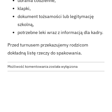
ubrania codzienne,
klapki,
KONTAKT
dokument tożsamości lub legitymację
szkolną,
ZAPISZ DZIECKO
potrzebne leki wraz z informacją dla kadry.
Przed turnusem przekazujemy rodzicom
dokładną listę rzeczy do spakowania.
Co
Możliwość komentowania
została wyłączona
uczestnik
powinien
zabrać
na
obóz?