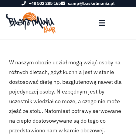
+48 502 285 165
camp@basketmania.pl
Przejdź
do
zawartości
Toggle
Navigation
O OBOZIE
W naszym obozie udział mogą wziąć osoby na
PROGRAM OBOZU
różnych dietach, gdyż kuchnia jest w stanie
dostosować dietę np. bezglutenową nawet dla
WYŻYWIENIE
pojedynczej osoby. Niezbędnym jest by
uczestnik wiedział co może, a czego nie może
FAQ
zjeść ze stołu. Natomiast potrawy serwowane
na ciepło dostosowywane są do tego co
KADRA
przedstawiono nam w karcie obozowej.